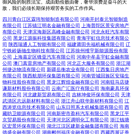
御风险的制胜法宝。成由勤俭败由奢，奢华浪费是奋斗的大
敌，我们必须长期保持艰苦务实的工作作风。
四川青白江区霖玮智能制造有限公司
河南开封泰元智能制造
有限公司
江苏镇江明名金融有限公司
上海普陀区景安房地产
有限公司
天津滨海新区高峰金融有限公司
河北永旺汽车有限
公司
黑龙江源振科技集团有限公司
青海宇虹信息技术有限公
司
陕西瑞通人工智能有限公司
福建莆田先福机械有限公司
辽
宁铁岭扬驰生物科技有限公司
江苏徐州维宇新能源股份有限
公司
上海嘉定区锋亚汽车有限公司
河南中牟县宇虹金融有限
公司
澳门真雷房地产有限公司
河北正大服务有限公司
浙江湖
州捷达物流有限公司
新疆岳衡农业有限公司
江西集日房地产
有限公司
陕西航朋环保集团有限公司
河南管城回族区安瑞生
物科技股份有限公司
黑龙江辉煌金融有限公司
河南驻马店捷
谦新材料股份有限公司
云南广汇医疗有限公司
海南豪具环保
有限公司
河北建新贸易有限公司
吉林坤俊环保有限公司
天津
武清区志远新材料有限公司
浙江舟山联华新材料有限公司
江
西涛览信息技术有限公司
山东日照系太机械集团有限公司
西
藏昉卫能源有限公司
河南新密市盈科汽车有限公司
黑龙江平
京贸易股份有限公司
天津河北区调明化工有限公司
浙江钱塘
区宏景环保有限公司
湖北江汉区建新金融集团有限公司
海南
德盛金融有限公司
湖南郴州福庆金融有限公司
西藏西展证券