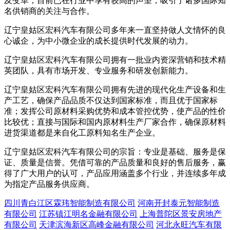
及变革，目前已在行业中享有较高的声望，吸引了诸多国际知
名供销商的关注与合作。
辽宁皇姑区宏科汽车有限公司多年来一直坚持做人文情怀的良
心诚企，为中小微企业的成长提供时代发展的动力。
辽宁皇姑区宏科汽车有限公司拥有一批业内资深营销和技术精
英团队，具有市场开发、专业服务和研发创新能力。
辽宁皇姑区宏科汽车有限公司拥有先进的现代化生产设备和生
产工艺，确保产品品质不仅达到国家标准，而且优于国家标
准；发挥公司原材料采购优势和成本管控优势，使产品的性价
比较优；直接与国际和国内原材料生产厂家合作，确保原材料
进货渠道都是来自化工原料知名生产企业。
辽宁皇姑区宏科汽车有限公司的宗旨：专业是基础、服务是保
证、质量是信誉。凭借可靠的产品质量和良好的售后服务，赢
得了广大用户的认可，产品应用涵盖多个行业，并连续多年成
为指定产品服务供应商。
四川青白江区霖玮智能制造有限公司
河南开封泰元智能制造
有限公司
江苏镇江明名金融有限公司
上海普陀区景安房地产
有限公司
天津滨海新区高峰金融有限公司
河北永旺汽车有限